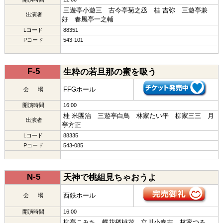
三遊亭小遊三 古今亭菊之丞 桂 吉弥 三遊亭兼
出演者
好 春風亭一之輔
Lコード
88351
Pコード
543-101
F-5
生粋の若旦那の蜜を吸う
FFGホール
会 場
開演時間
16:00
桂 米團治 三遊亭白鳥 林家たい平 柳家三三 月
出演者
亭方正
Lコード
88335
Pコード
543-085
N-5
天神で桃組見ちゃおうよ
西鉄ホール
会 場
開演時間
16:00
柳亭こみち 蝶花楼桃花 立川小春志 林家つる