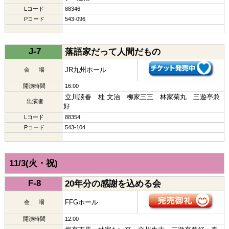
Lコード
88346
Pコード
543-096
J-7
落語家だって人間だもの
JR九州ホール
会 場
開演時間
16:00
立川談春 桂 文治 柳家三三 林家菊丸 三遊亭兼
出演者
好
Lコード
88354
Pコード
543-104
11/3(火・祝)
F-8
20年分の感謝を込める会
FFGホール
会 場
開演時間
12:00