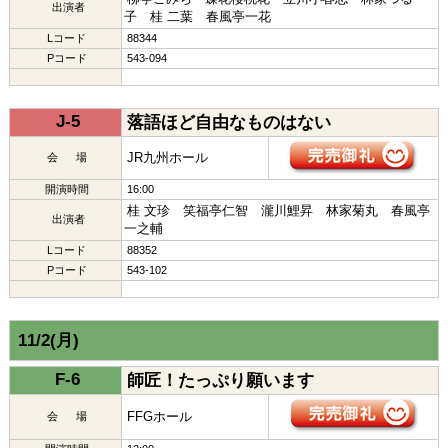
出演者
子 桂 二葉 春風亭一花
Lコード
88344
Pコード
543-094
J-5
落語ほど自由なものはない
JR九州ホール
会 場
開演時間
16:00
桂 文珍 笑福亭仁智 瀧川鯉昇 林家菊丸 春風亭
出演者
一之輔
Lコード
88352
Pコード
543-102
11/2(月)
F-6
師匠！たっぷり願います
FFGホール
会 場