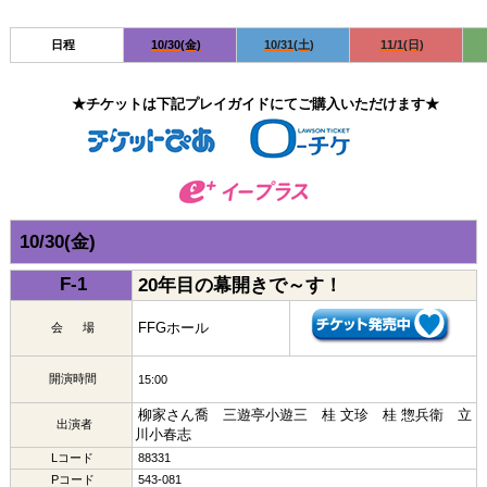
日程
10/30(金)
10/31(土)
11/1(日)
★チケットは下記プレイガイドにてご購入いただけます★
10/30(金)
F-1
20年目の幕開きで～す！
FFGホール
会 場
開演時間
15:00
柳家さん喬 三遊亭小遊三 桂 文珍 桂 惣兵衛 立
出演者
川小春志
Lコード
88331
Pコード
543-081