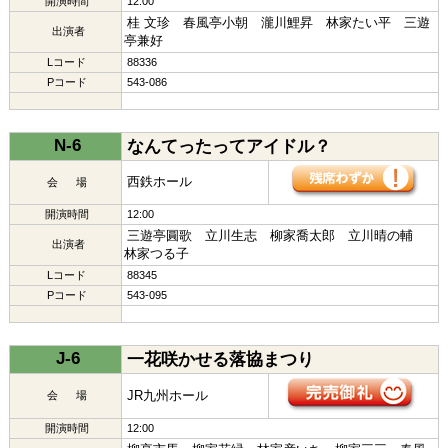
開演時間
12:00
桂 文珍 春風亭小朝 瀧川鯉昇 林家たい平 三遊
出演者
亭兼好
Lコード
88336
Pコード
543-086
N-6
なんてったってアイドル？
西鉄ホール
会 場
開演時間
12:00
三遊亭圓歌 立川生志 柳家喬太郎 立川晴の輔
出演者
林家つる子
Lコード
88345
Pコード
543-095
J-6
一花咲かせる落協まつり
JR九州ホール
会 場
開演時間
12:00