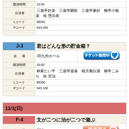
開演時間
16:00
三遊亭好楽 三遊亭圓歌 三遊亭兼好 柳亭小痴
出演者
楽 桂 惣兵衛
Lコード
88342
Pコード
543-092
J-3
君はどんな形の貯金箱？
JR九州ホール
会 場
開演時間
16:00
林家たい平 三遊亭遊雀 桃月庵白酒 柳亭こみ
出演者
ち 桂 宮治
Lコード
88350
Pコード
543-100
11/1(日)
F-4
文が二つに治が二つで遊ぶ