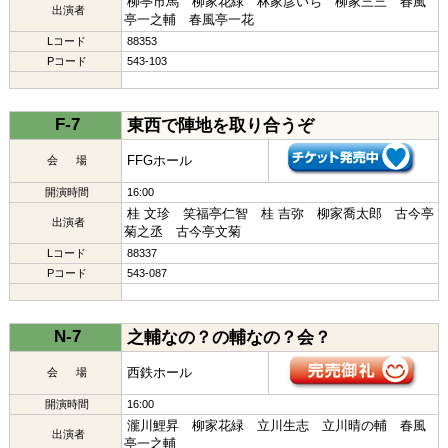
柳亭市馬 柳家花緑 林家彦いち 柳家三三 春風
出演者
亭一之輔 春風亭一花
Lコード
88353
Pコード
543-103
F-7
東西で陣地を取り合うぞ
FFGホール
会 場
開演時間
16:00
桂 文珍 笑福亭仁智 桂 吉弥 柳家喬太郎 古今亭
出演者
菊之丞 古今亭文菊
Lコード
88337
Pコード
543-087
N-7
之輔なの？の輔なの？会？
西鉄ホール
会 場
開演時間
16:00
瀧川鯉昇 柳家花緑 立川生志 立川晴の輔 春風
出演者
亭一之輔