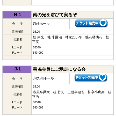
N-1
南の光を浴びて実るぞ
西鉄ホール
会 場
開演時間
15:00
桂 南光 桂 米團治 林家たい平 蝶花楼桃花 桂
出演者
三実
Lコード
88340
Pコード
543-090
J-1
芸協会長にご馳走になる会
JR九州ホール
会 場
開演時間
15:00
春風亭昇太 桂 竹丸 三遊亭遊雀 柳亭小痴楽 桂
出演者
宮治
Lコード
88348
Pコード
543-098