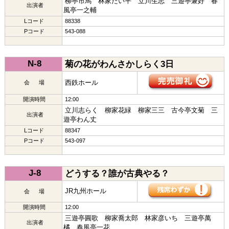
柳亭市馬 林家たい平 立川生志 三遊亭兼好 春
出演者
風亭一之輔
Lコード
88338
Pコード
543-088
N-8
菊の花がわんさかしらく3日
西鉄ホール
会 場
開演時間
12:00
立川志らく 柳家花緑 柳家三三 古今亭文菊 三
出演者
遊亭わん丈
Lコード
88347
Pコード
543-097
J-8
どうする？誰が古典やる？
JR九州ホール
会 場
開演時間
12:00
三遊亭圓歌 柳家喬太郎 林家彦いち 三遊亭萬
出演者
橘 春風亭一花