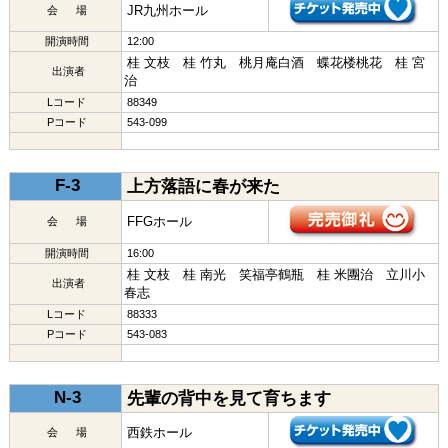
JR九州ホール
会 場
開演時間
12:00
桂 文枝 桂 竹丸 桃月庵白酒 蝶花楼桃花 桂 宮
出演者
治
Lコード
88349
Pコード
543-099
F-3
上方落語に春が来た
FFGホール
会 場
開演時間
16:00
桂 文枝 桂 南光 笑福亭鶴瓶 桂 米團治 立川小
出演者
春志
Lコード
88333
Pコード
543-083
N-3
先輩の背中を見て育ちます
西鉄ホール
会 場