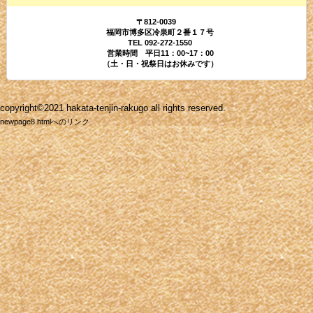
〒812-0039
福岡市博多区冷泉町２番１７号
TEL 092-272-1550
営業時間 平日11：00~17：00
（土・日・祝祭日はお休みです）
copyright©2021 hakata-tenjin-rakugo all rights reserved.
newpage8.htmlへのリンク