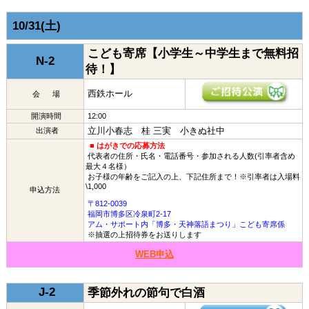
10/31(土)
こども寄席【小学生～中学生まで無料招
N-2
待！】
西鉄ホール
会 場
開演時間
12:00
立川小春志 桂 三実 小きぬ社中
出演者
■ はがきでの応募方法
代表者の住所・氏名・電話番号・参加される人数(引率者含め
最大４名様）
お子様の年齢をご記入の上、下記住所まで！※引率者は入場料
\1,000
申込方法
〒812-0039
福岡市博多区冷泉町2-17
アム・サポート内「博多・天神落語まつり」こども寄席係
※抽選の上招待券をお送りします
WEB申込
J-2
季節外れの節句で白酒