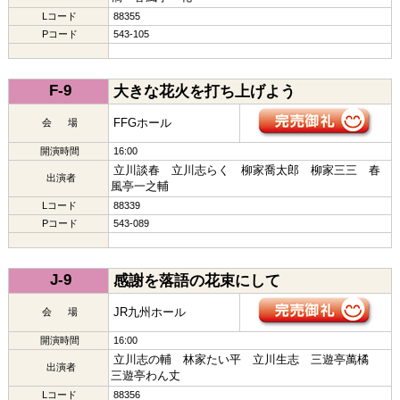
Lコード
88355
Pコード
543-105
F-9
大きな花火を打ち上げよう
FFGホール
会 場
開演時間
16:00
立川談春 立川志らく 柳家喬太郎 柳家三三 春
出演者
風亭一之輔
Lコード
88339
Pコード
543-089
J-9
感謝を落語の花束にして
JR九州ホール
会 場
開演時間
16:00
立川志の輔 林家たい平 立川生志 三遊亭萬橘
出演者
三遊亭わん丈
Lコード
88356