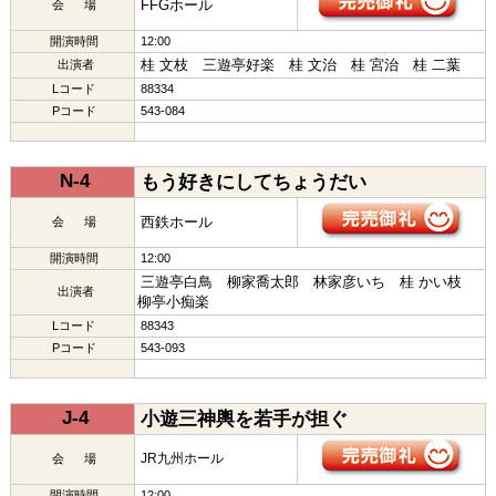
FFGホール
会 場
開演時間
12:00
桂 文枝 三遊亭好楽 桂 文治 桂 宮治 桂 二葉
出演者
Lコード
88334
Pコード
543-084
N-4
もう好きにしてちょうだい
西鉄ホール
会 場
開演時間
12:00
三遊亭白鳥 柳家喬太郎 林家彦いち 桂 かい枝
出演者
柳亭小痴楽
Lコード
88343
Pコード
543-093
J-4
小遊三神輿を若手が担ぐ
JR九州ホール
会 場
開演時間
12:00