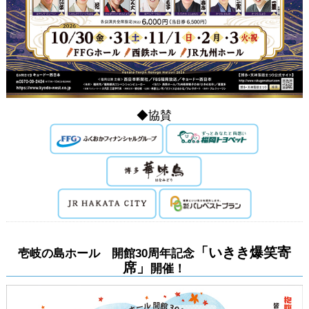
◆協賛
「いきき爆笑寄
壱岐の島ホール 開館30周年記念
席」
開催！