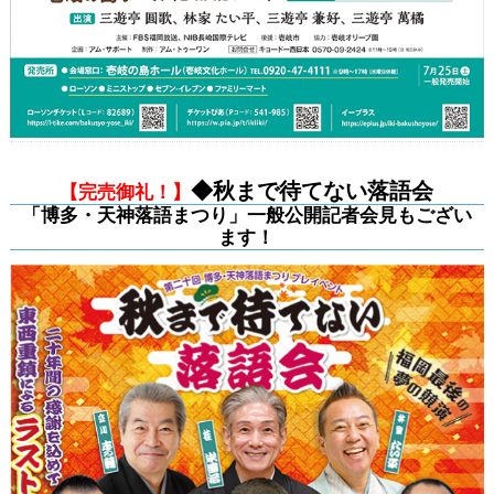
◆秋まで待てない落語会
【完売御礼！】
「博多・天神落語まつり」一般公開記者会見もござい
ます！