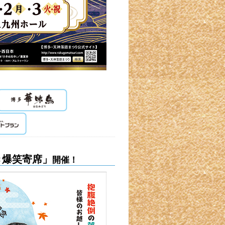
き爆笑寄席」
開催！