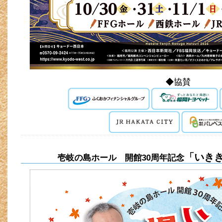
◆協賛
「いき
壱岐の島ホール 開館30周年記念