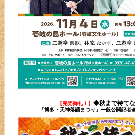
◆秋まで待て
【完売御礼！】
「博多・天神落語まつり」一般公開記者