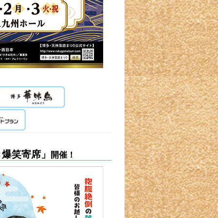
き爆笑寄席」
開催！