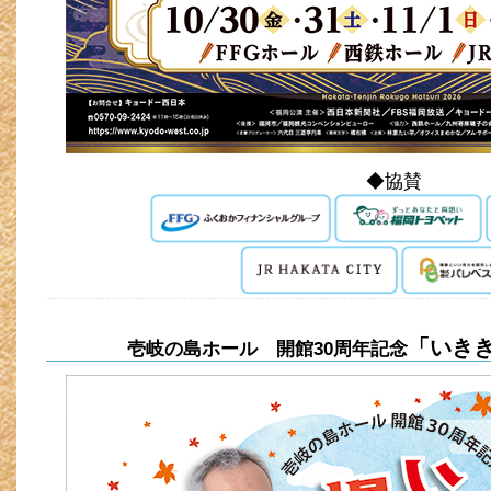
◆協賛
「いき
壱岐の島ホール 開館30周年記念