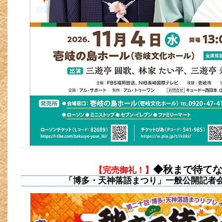
◆秋まで待て
【完売御礼！】
「博多・天神落語まつり」一般公開記者