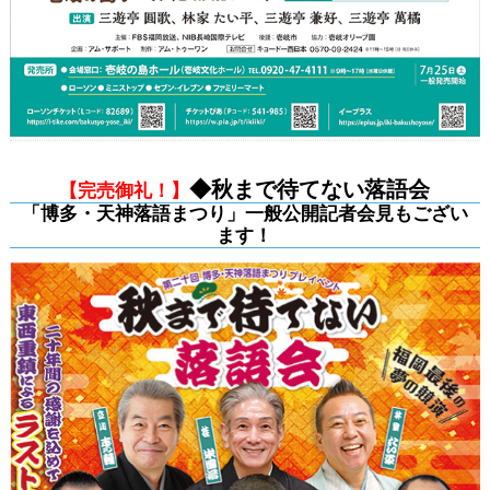
◆秋まで待てない落語会
【完売御礼！】
「博多・天神落語まつり」一般公開記者会見もござい
ます！