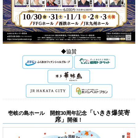
◆協賛
「いきき爆笑寄
壱岐の島ホール 開館30周年記念
席」
開催！