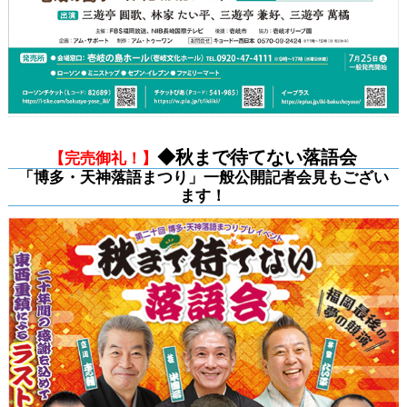
◆秋まで待てない落語会
【完売御礼！】
「博多・天神落語まつり」一般公開記者会見もござい
ます！