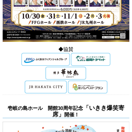
◆協賛
「いきき爆笑寄
壱岐の島ホール 開館30周年記念
席」
開催！